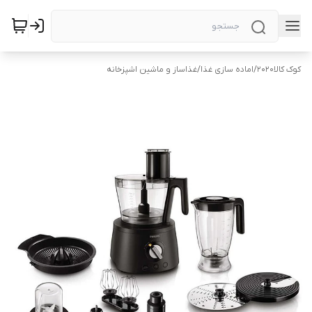
کوک کالا2020
/
اماده سازی غذا
/
غذاساز و ماشین اشپزخانه