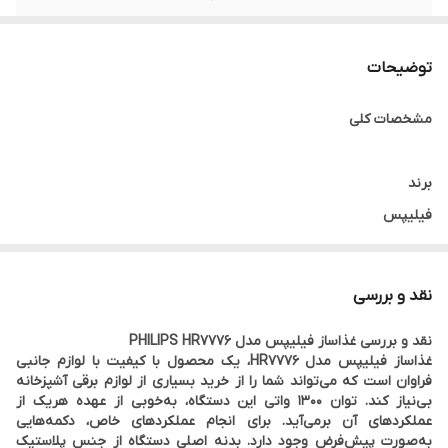
عملکردها
۳۰ کاره
توضیحات
ظرفیت کاسه غذاساز
۳.۴ لیتر
مشخصات کلی
گارانتی
ضمانت اصالت و اصل بودن کالا
برند
فیلیپس
رنگ
نقد و بررسی
مشکی
نقد و بررسی غذاساز فیلیپس مدل PHILIPS HR7776
غذاساز فیلیپس مدل HR7776، یک محصول با کیفیت با لوازم جانبی
کشور سازنده
فراوان است که می‌تواند شما را از خرید بسیاری از لوازم برقی آشپزخانه
بی‌نیاز کند. توان 1300 واتی این دستگاه، به‌خوبی از عهده‌ هریک از
چین
عملکرد‌های آن برمی‌آید. برای انجام عملکردهای خاص، دکمه‌هایی
به‌صورت پیش‌فرض وجود دارد. بدنه‌ اصلی دستگاه از جنس پلاستیک