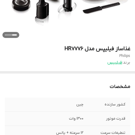
غذاساز فیلیپس مدل HR7776
Philips
برند:
فیلیپس
مشخصات
کشور سازنده
چین
قدرت موتور
۱۳۰۰ وات
تنطیمات سرعت
۱۲ سرعته + پالس