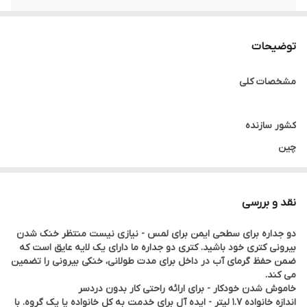
ولتاژ
220-240 V
توضیحات
ویژگی خاص
دسته مقاوم در برابر حرارت، مقاوم در برابر لک،
خاموش شدن خودکار، دو جداره،
مشخصات کلی
گارانتی
ضمانت اصالت و اصل بودن کالا
کشور سازنده
چین
توان مصرفی
نقد و بررسی
2200 وات
دو جداره برای سطحی ایمن برای لمس - نیازی نیست منتظر خنک شدن
بیرونی کتری خود باشید. کتری دو جداره ما دارای یک لایه عایق است که
ولتاژ
ضمن حفظ گرمای آب در داخل برای مدت طولانی، خنکی بیرونی را تضمین
می کند.
220-240 ولت
خاموش شدن خودکار - برای ارائه راحتی کار بدون دردسر
اندازه خانواده 1.7 لیتر - ایده آل برای خدمت به کل خانواده یا یک گروه. با