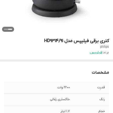
کتری برقی فیلیپس مدل HD9314/91
philips
برند:
فیلیپس
مشخصات
قدرت
2200 وات
رنگ
خاکستری زغالی
حجم
1.7 لیتر