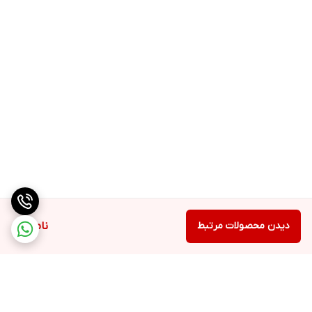
و تنظیم خودکار میزان سرعت متناسب با آلودگی
دارای حالت خواب
جهت تنظیم فعالیت مطلوب در زمان خواب به کمک حسگر های
پیشرفته Sleep Mode
فناوری NanoCloud: مرطوب‌سازی بهداشتی و
موثر هوا با 99 درصد باکتری کمتر بدون سر و صدا
فیلتر ۳ لایه با جذب
۹۹.۹۷ درصد از ذرات کوچک به اندازه ۰.۰۰۳ میکرون
فیلتر با طول عمر
بالا
مصرف انرژی بسیار کم
300 متر مکعب در ساعت CADR
رطوبت
دهی خودکار تا ۶۵۰ میلی لیتر در ساعت با ۴ تنظیم
دیدن محصولات مرتبط
ناموجود