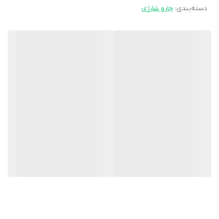
در حالت توربو: 25 دقیقه
دسته‌بندی
:
جارو شارژی
قابلیت نصب بر روی دیوار
دارد
نوع فیلتر
فیلتر ۳ لایه قابل شستشو
سایر مشخصات
داکت قابل اتصال به دیوار برای نگهداری راحت دستگاه و
لوازم جانبی
لوازم
نازل برس دار
جانبی
نازل شکاف بلند
نازل مخصوص تمیز کردن دیوار
نازل مخصوص تمیز کردن کف
تکنولوژی AquaSpin: با جذب 98 درصد ذرات گرد و غبار، کرک،
مو و … تا 99.9 درصد از باکتری ها را حذف می کند.
قابلیت تامین مداوم آب شیرین و مصرف آب کثیف برای
نتایج بهداشتی