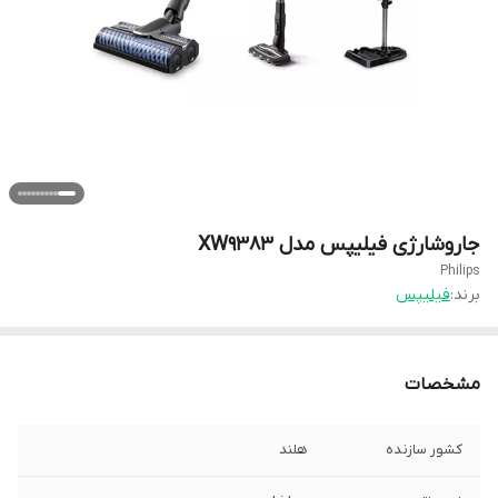
جاروشارژی فیلیپس مدل XW9383
Philips
برند:
فیلیپس
مشخصات
کشور سازنده
هلند