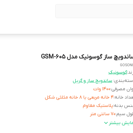
ندویچ ساز گوسونیک مدل GSM-605
GOSON
ند:
گوسونیک
ته‌بندی
:
ساندویچ ساز و گریل
وان مصرفی
:
۱۴۰۰ وات
داد خانه
:
۴ خانه مربعی یا ۸ خانه مثلثی شکل
نس بدنه
:
پلاستیک مقاوم
ول سیم
:
۷۰ سانتی متر
ابلیت جداسازی صفحات
:
دارد
مایش بیشتر
فحات
:
صفحه ساندویچ ساز، صفحه وافل ساز، صفحه گریل