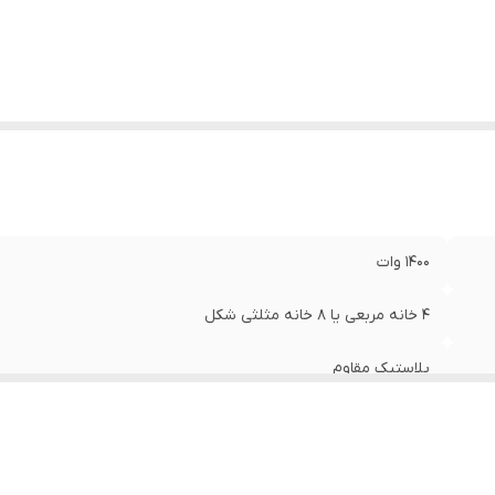
نس صفحات پخت
:
پوشش نچسب
بلیت تنظیم دما
:
اتوماتیک
۱۴۰۰ وات
۴ خانه مربعی یا ۸ خانه مثلثی شکل
پلاستیک مقاوم
۷۰ سانتی متر
دارد