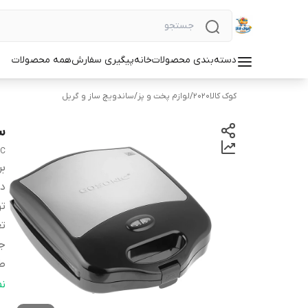
دسته‌بندی محصولات
خانه
پیگیری سفارش
همه محصولات
کوک کالا2020
/
لوازم پخت و پز
/
ساندویچ ساز و گریل
سا
IC
بر
دس
ت
تع
ج
ط
ق
ن
ص