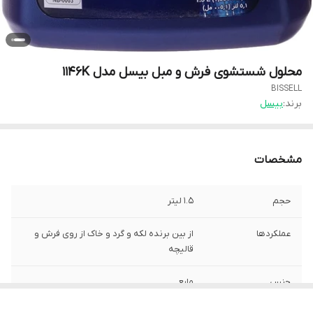
محلول شستشوی فرش و مبل بیسل مدل 1146K
BISSELL
برند:
بیسل
مشخصات
حجم
۱.۵ لیتر
عملکردها
از بین برنده لکه و گرد و خاک از روی فرش و
قالیچه
جنس
مایع