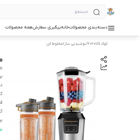
دسته‌بندی محصولات
خانه
پیگیری سفارش
همه محصولات
کوک کالا2020
/
نوشیدنی ساز
/
مخلوط کن
مخ
OR
بر
دس
کش
قد
کا
بر
ج
ن
ظر