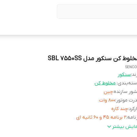
لوط کن سنکور مدل SBL 7550SS
SENC
ند:
سنکور
ته‌بندی
:
مخلوط کن
ور سازنده
:
چین
رت موتور
:
۸۰۰ وات
رکرد
:
چند کاره
نامه
:
۲ برنامه ۴۵ و ۶۰ ثانیه ای
نس پارچ
:
تریتان
مایش بیشتر
فیت پارچ
:
۰.۹ لیتر