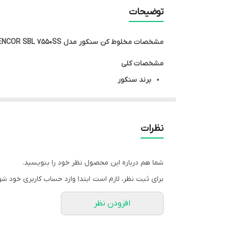
برنامه
توضیحات
جنس پارچ
مشخصات
مخلوط کن سنکور مدل SENCOR SBL 7550SS
ظرفیت پارچ
مشخصات کلی
برند
سنکور
رنگ
نقره ای
کشور سازنده
چین
نظرات
مشخصات فنی
کارکرد
چندکاره
قدرت موتور
۱۵۰۰ وات
شما هم درباره این محصول نظر خود را بنویسید.
عملکردها
پیمانه اسموتی ساز
مخلوط کن
برای ثبت نظر، لازم است ابتدا وارد حساب کاربری خود شو
تعداد تنظیمات سرعت
۲ سرعت
افزودن نظر
عملکرد پالس ندارد
نوع کنترل
دکمه ای