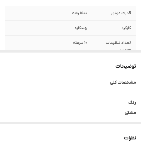
قدرت موتور
1500 وات
کارکرد
چندکاره
تعداد تنظیمات
10 سرعته
سرعت
حداکثر ظرفیت کاسه
1.5 لیتر
توضیحات
غذاساز
مشخصات کلی
عملکردها
گوشت کوب، خردکن، سالادساز، آسیاب،سیب
زمینی پوره کن، فوم شیر ساز و همزن
رنگ
ظرفیت خردکن
500 میلی لیتر
مشکی
برند
نظرات