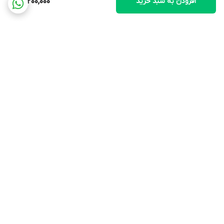
افزودن به سبد خرید
20,200,000
ظرفیت لیوان
800 میلی لیتر
خردکن نگینی
ندارد
برگشت به بالا
همزن
دارد
خمیرزن
دارد
ارسال ویژه
پشتیبانی ۲۴ ساعته
پوره ساز
پرداخت در محل
ضمانت اصالت کالا
دارد