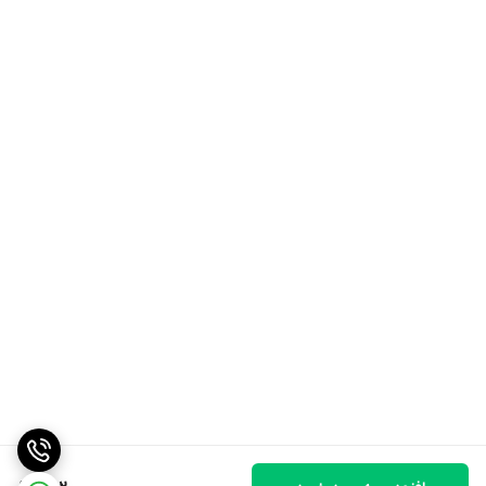
1.5 لیتر
جنس کاسه غذاساز
تریتان
آسیاب یا خردکن کوچک
دارد
ظرفیت خردکن
500 میلی لیتر
لیوان برای مخلوط کردن
دارد