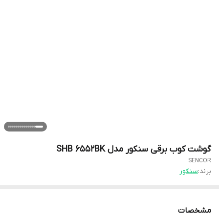
گوشت کوب برقی سنکور مدل SHB 6552BK
SENCOR
برند:
سنکور
مشخصات