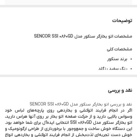
مدت زمان داغ شدن
۲۵ ثانیه
توضیحات
ظرفیت مخزن آب
۳۲۰ میلی لیتر
مشخصات
اتو بخارگر سنکور مدل SENCOR SSI 0860GD
مشخصات کلی
برند
سنکور
رنگ
سفید رزگلد
کشور سازنده
چین
مشخصات فنی
نقد و بررسی
نوع اتو بخار
اتو بخارگر دستی
نقد و بررسی
اتو بخارگر سنکور مدل SENCOR SSI 0860GD
توان مصرفی
۱۶۰۰ وات
اگر در انجام فرایند اتوکشی و بخاردهی روی پارچه‌های لباس خود
وسواس بالایی دارید و از حرکت صفحه اتو بخار بر روی آنها هراس دارید،
بخاردهی مداوم
۲۵ گرم در دقیقه
اتو بخارگر سنکور مدل SSI 0860GD انتخابی ایده‌آل برای شما خواهد بود.
مدت زمان داغ شدن
۲۵ ثانیه
این دستگاه خوش ساخت و جمع‌وجور با برخورداری از طراحی ارگونومیک و
خوش دست تجربه‌ای لذت‌بخش از انجام فرایند اتوکشی و بخاردهی انواع