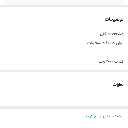
محفظه آلومینیومی
دارد
توضیحات
جنس تیغه
تیغه استیل ضد زنگ
مشخصات کلی
توان دستگاه: 700 وات
قدرت 2000 وات
موتور AC 8840 مس خالص
دنده های فلزی
نظرات
محفظه آلومینیومی
با دسته
تیغه استیل ضد زنگ با کیفیت بالا
دسته‌بندی
:
چرخ گوشت
پایه های لاستیکی ضد لغزش
لوازم جانبی استاندارد: فشار دهنده غذا، لوازم تهیه سوسیس، 3 لبه