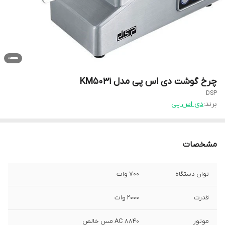
چرخ گوشت دی اس پی مدل KM5031
DSP
برند:
دی اس پی
مشخصات
توان دستگاه
700 وات
قدرت
2000 وات
موتور
AC 8840 مس خالص