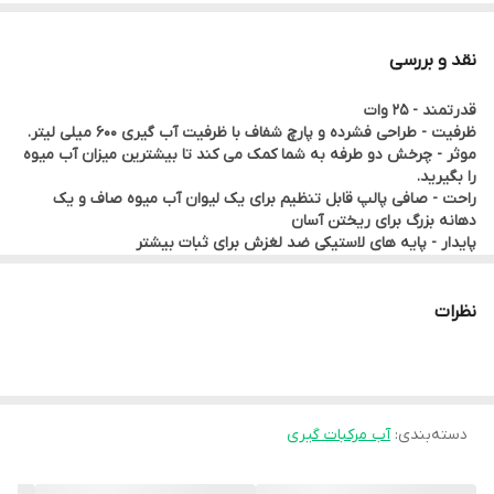
جنس بدنه
نقد و بررسی
پلاستیک
قدرتمند - 25 وات
ظرفیت - طراحی فشرده و پارچ شفاف با ظرفیت آب گیری 600 میلی لیتر.
جنس صافی
موثر - چرخش دو طرفه به شما کمک می کند تا بیشترین میزان آب میوه
را بگیرید.
پلاستیک
راحت - صافی پالپ قابل تنظیم برای یک لیوان آب میوه صاف و یک
دهانه بزرگ برای ریختن آسان
پایدار - پایه های لاستیکی ضد لغزش برای ثبات بیشتر
توان مصرفی
لوازم جانبی- همراه با مخروط بزرگ و کوچک برای اندازه های مختلف میوه
و پوشش محافظ گرد و غبار
25 وات
ذخیره سازی آسان - پوشش محافظ گرد و غبار برای ذخیره سازی ایمن و
نظرات
بند ناف برای شرق محل ذخیره سازی
جنس مخزن آبمیوه
پلاستیک
دسته‌بندی
:
آب مرکبات گیری
نحوه عملکرد