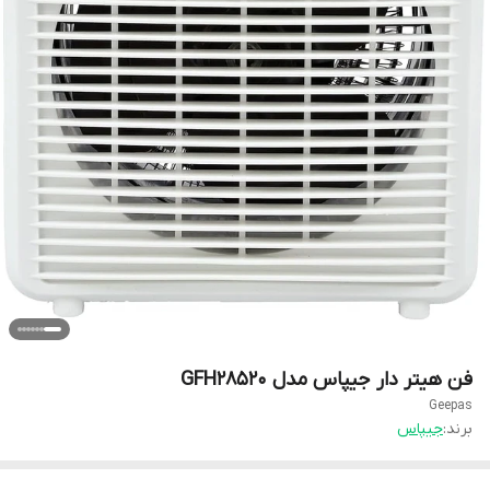
فن هیتر دار جیپاس مدل GFH28520
Geepas
برند:
جیپاس