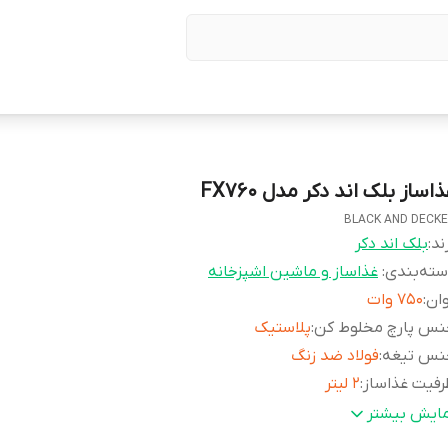
اساز بلک اند دکر مدل FX760
BLACK AND DECK
ند:
بلک اند دکر
ته‌بندی
:
غذاساز و ماشین اشپزخانه
ان
:
750 وات
نس پارچ مخلوط کن
:
پلاستیک
نس تیغه
:
فولاد ضد زنگ
فیت غذاساز
:
2 لیتر
لکرد لحظه‌ای (Pulse)
:
دارد
مایش بیشتر
رفیت مخلوط کن
:
1.5 لیتر