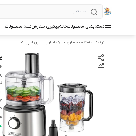
دسته‌بندی محصولات
خانه
پیگیری سفارش
همه محصولات
کوک کالا2020
/
اماده سازی غذا
/
غذاساز و ماشین اشپزخانه
غذ
ER
بر
دس
تو
ج
ج
ظر
عم
ن
ظ