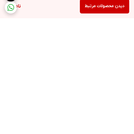
0.7-1.4-2-2.8-3.5 میلی متر
دیدن محصولات مرتبط
ناموجود
اقلام همراه
برس تمیز کننده, - آداپتور, فرچه نظافت, قاب محافظ, کیف نگهداری, ۸
عدد شانه, روغن, پایه نگهدارنده
برگشت به بالا
ارسال ویژه
پشتیبانی ۲۴ ساعته
پرداخت در محل
ضمانت اصالت کالا