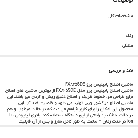
توضیحات
منبع تغذیه
باتری قابل شارژ
مشخصات کلی
مدت زمان شارژدهی
2 ساعت
جنس تیغه
تیتانیوم ضد زنگ
رنگ
مشکی
نوع باتری
باتری لیتیومی
مدت زمان شارژ
3 ساعت
نوع کاربری
نقد و بررسی
کامل
حرفه ای, خانگی, سالنی
ماشین اصلاح بابیلیس پرو FX825SDE
تعداد شانه
8 عدد
ماشین اصلاح بابیلیس پرو مدل FX825SDE از بهترین ماشین های اصلاح
مخصوص اصلاح
تکنولوژی اصلاح
برای طراحی مو، خطوط ظریف و اصلاح دقیق ریش و گردن می باشد. این
ماشین اصلاح در کشور چین تولید می شود و خاصیت ضد آب این
برش مستقیم یا خطی
محصول این امکان را برای کاربر فراهم می کند که در حالت مرطوب و هم
در حالت خشک به راحتی از این دستگاه استفاده کند. باتری لیتیومی Li-
Ion در مدت زمان 3 ساعت به طور کامل شارژ و پس از آن قابلیت
اندازه اصلاح
استفاده تا 2 ساعت را دارا است.
این محصول از وزن بسیار سبکی برخوردار است و طراحی ارگونومیک آن
0.0 میلی متر