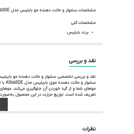
تعداد سری
مشخصات
سشوار و حالت دهنده مو بابلیس مدل BABYLISS AS115SDE
مشخصات کلی
برند
بایلیس
رنگ
بنفش
کشور سازنده
چین
نقد و بررسی
مشخصات فنی
نوع دستگاه
برس حرارتی و سشوار چرخشی
نقد و بررسی تخصصی سشوار و حالت دهنده مو بابیلی
قدرت موتور
۱۰۰۰ وات
نوع موتور
موتور AC
تعریف شده است. توزیع حرارت در این محصول به‌صورت ی
عملکردها
جلوگیری از شکستن مو با ممانعت از گره
فناوری تولید یون دارد
تعداد تنظیمات سرعت
۲ سرعت
قابلیت کنترل دما
۲ حالت قابل تنظیم
نظرات