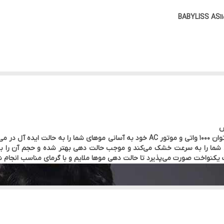
۳ عدد
س
سشوار و حالت دهنده موی بابیلیس مدل AS115SDE با توان 1000 واتی و موتور AC خود به آ
کنواخت صورت می‌پذیرد تا حالت دهی موها ملایم و با گرمای مناسب انجام ش
 خوردگی – حالت دهی مو – حجیم کردن مو – خشک کردن بسیار سریع مو