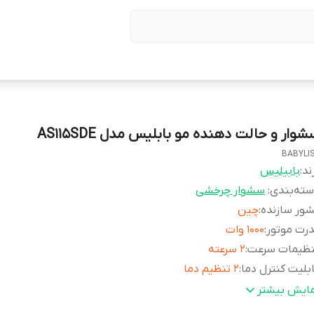
وار و حالت دهنده مو بابلیس مدل AS115SDE
BABYLI
ند:
بابیلیس
ته‌بندی
:
سشوار چرخشی
ور سازنده
:
چین
رت موتور
:
۱۰۰۰ وات
نظیمات سرعت
:
۲ سرعته
بلیت کنترل دما
:
۲ تنظیم دما
داد سری
:
۳ عدد
مایش بیشتر