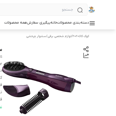
دسته‌بندی محصولات
خانه
پیگیری سفارش
همه محصولات
کوک کالا2020
/
لوازم شخصی برقی
/
سشوار چرخشی
سش
SS
بر
دس
کش
قد
ت
قا
تع
ن