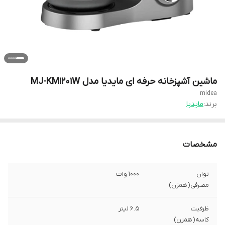
ماشین آشپزخانه حرفه ای مایدیا مدل MJ-KM1201W
midea
برند:
مایدیا
مشخصات
توان
1000 وات
مصرفی(همزن)
ظرفیت
6.5 لیتر
کاسه(همزن)