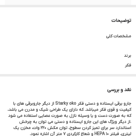
ظرفیت مخزن
1 لیتر
توضیحات
شعاع کارکرد
7متر
مشخصات کلی
کشور سازنده
قطعات آلمان مونتاژ ترکیه و چین
برند
فکر
رنگ
نقد و بررسی
سیلور
جارو برقی ایستاده و دستی فکر Starky oko از دیگر جاروبرقی های با
کیفیت و قوی فکر میباشد. که دارای یک طراحی شیک و مدرن می باشد،
ساخت کشور
که به صورت دست و یا وسیله نازل به صورت عصایی استفاده می شود
.از دیگر ویژگ های این جارو ایستاده و دستی می توان به چرخش
چین
استاندارد سر برای تمیز کردن سطوح، توان مکش 220 وات، مخزن یک
لیتری،
فیلتر
HEPA 10 و شعاع کارکردی 7 متر آن اشاره نمود.