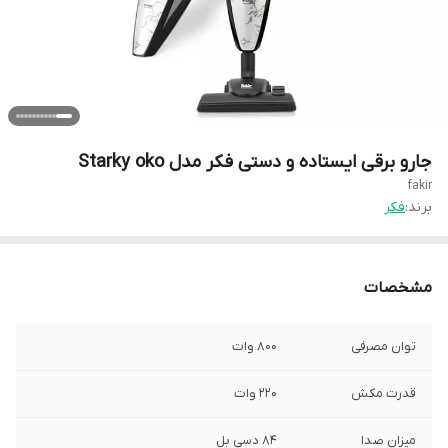
جارو برقی ایستاده و دستی فکر مدل Starky oko
fakir
برند:
فکر
مشخصات
توان مصرفی
800 وات
قدرت مکش
220 وات
میزان صدا
84 دسی بل