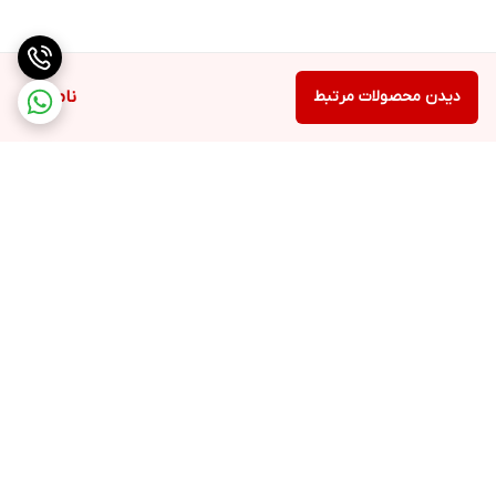
تعداد چرخ ها
۲ عدد چرخ پلاستیکی
دیدن محصولات مرتبط
ناموجود
پارویی جهت تمیز کردن کف سرامیک و سنگ
دارد
شعاع کارکرد
7متر
برگشت به بالا
محفظه برای جمع كردن سیم برق
دارد
لوازم جانبی
ارسال ویژه
پشتیبانی ۲۴ ساعته
نازل مخصوص سطوح سخت یک نازل برای دسترسی به مکان‌های سخت