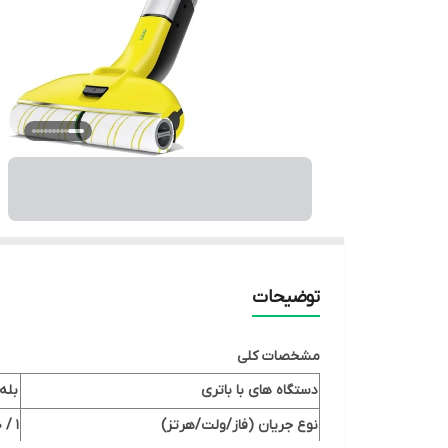
توضیحات
مشخصات
کلی
دستگاه های با باتری
بله
نوع جریان (فاز/ولت/هرتز)
1 / 220 - 240 / 50 - 60