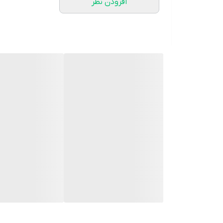
افزودن نظر
ابعاد (L x W x H) (میلی متر)
5 x 226 x 1220
راندمان تمیز کردن، جمع آوری خاک و تمیز کردن لبه اشاره 
محدوده عرضه
غلتک های تمیز کننده، زرد
مواد تمیز کننده: کف شوی Universal RM 536, 30 میلی لیتر
ایستگاه پارکینگ با انبار غلتکی
شارژر باتری
تجهیزات
سیستم دو مخزن