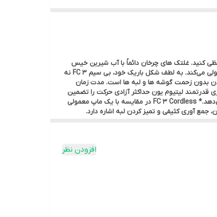
ماپ معمولی خداحافظی کنید. غلتک های چرخان دائماً با آب شیرین خیس
می شوند در حالی که کثیفی جمع آوری شده به مخزن آب کثیف ختم می شود. این دستگاه کف‌ها را تا 20 درصد* تمیزتر از موپ‌های معمولی می‌کند. به لطف شکل باریک خود، بی سیم FC 3 نه
ردن بدون زحمت گوشه ها و لبه ها است. مدت زمان
ند. باتری قدرتمند لیتیوم یون حداکثر آزادی حرکت را تضمین
می کند، زیرا تمیز کردن دیگر به پریز برق وابسته نیست. و نمایشگر LED بصری بازخورد مداومی را در مورد وضعیت شارژ باتری ارائه می‌دهد.* FC 3 Cordless در مقایسه با یک ماپ معمولی
افزودن نظر