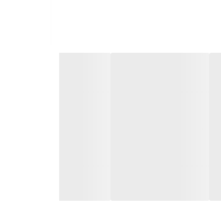
* کف شوی Kärcher تا 20 درصد عملکرد تمیز کردن بهتری در مقایسه با یک دستشویی معمولی با پوشش پارچه پاک کن در رده تست "Wiping" به دست می آورد. به نتایج آزمایش متوسط ​​در