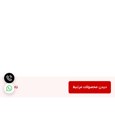
اپ +Air
امکان کنترل آسان با استفاده از دستیار صوتی
برخورداری از
هوش مصنوعی تشخیص کیفیت هوای محیط
تنظیم نور هوشمند
متناسب با نور محیط قرارگیری دستگاه
چرخش ۳۵۰ درجه ای هوا و
پوشش تمام بخش های محیط قرارگیری دستگاه
دیدن محصولات مرتبط
ناموجود