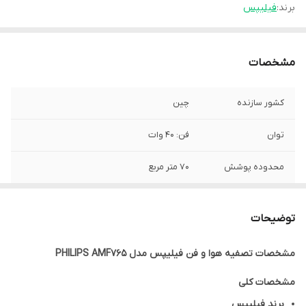
برند:
فیلیپس
مشخصات
کشور سازنده
چین
توان
فن: ۴۰ وات
محدوده پوشش
۷۰ متر مربع
تعداد تنظیمات
۱۰ سرعت
سرعت
توضیحات
فیلترها
پیش فیلتر، هپا و اکتیو کربن
مشخصات
تصفیه هوا و فن فیلیپس مدل PHILIPS AMF765
نشانگر کیفیت هوا
دارد
مشخصات کلی
برند
فیلیپس