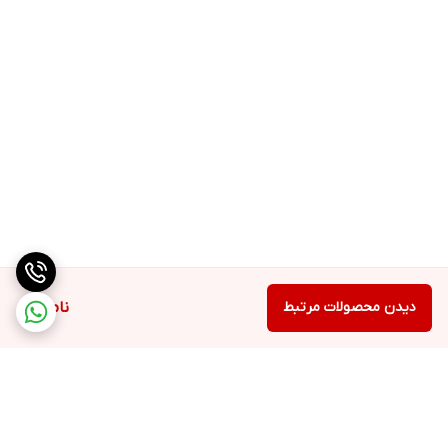
21.4
سایر مشخصات
شامل تیغه لبه هیبریدی، تیغه خرد کن کل و ابزار خمیر می باشد
قطعات قابل شستشو در ماشین ظرفشویی و شامل راهنمای دستور غذا
می باشد
دیدن محصولات مرتبط
ناموجود