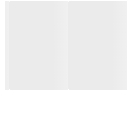
جنس پارچ
پلاستیک
جنس بدنه
پلاستیک
سرعت قابل تنظیم
10 سرعته
جنس تیغه
استیل ضد زنگ
عملکرد پالس
دارد