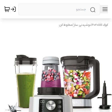
کوک کالا2020
/
نوشیدنی ساز
/
مخلوط کن