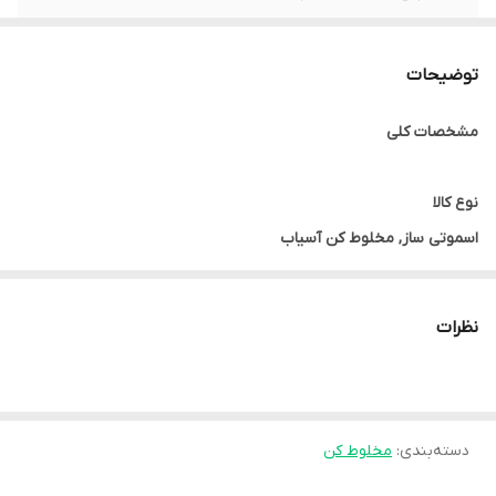
جنس بدنه
پلاستیک
توضیحات
سرعت قابل تنظیم
10 سرعته
مشخصات کلی
جنس تیغه
استیل ضد زنگ
عملکرد پالس
دارد
نوع کالا
اسموتی ساز, مخلوط کن آسیاب
توان مصرفی (قدرت)
نظرات
1200 وات
ظرفیت
2.1 لیتر
دسته‌بندی
:
مخلوط کن