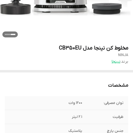
مخلوط کن نینجا مدل CB350EU
NINJA
برند:
نینجا
مشخصات
توان مصرفی:
1200 وات
ظرفیت
2.1 لیتر
جنس پارچ
پلاستیک