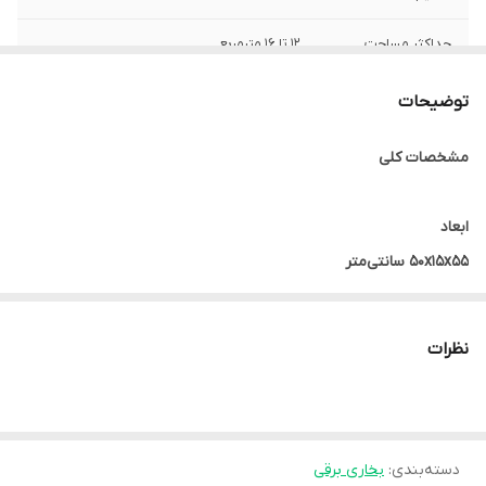
حداکثر مساحت
12 تا 16 مترمربع
تحت پوشش تا
توضیحات
تعداد پره
13
مشخصات کلی
جنس بدنه
فلز
حداقل توان
1000 وات
ابعاد
گرمایشی
50x15x55 سانتی‌متر
وزن
نظرات
15 کیلوگرم
میزان پوشش دهی
40
دسته‌بندی
:
بخاری برقی