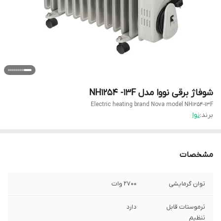
شوفاژ برقی نووا مدل NH1254 -13F
Electric heating brand Nova model NH1254-13F
برند:
نوا
مشخصات
توان گرمایشی
2700 وات
ترموستات قابل
دارد
تنظیم