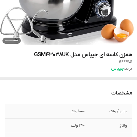
همزن کاسه ای جیپاس مدل GSM43038UK
GEEPAS
برند:
جیپاس
مشخصات
توان / وات
1000 وات
ولتاژ
240 ولت