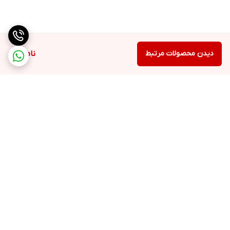
اتصال چندگانه و طراحی ضد لغزش
این دستگاه دارای سه وسیله همزن است: همزن، قلاب خمیر، همزن برای
کیک، خمیر، نان، دسر و موارد دیگر. پایه های مکش ضد لغزش میکسر
آشپزخانه را ثابت نگه می دارد و حتی در حال کار نیز هیچ جابجایی ندارد.
دیدن محصولات مرتبط
ناموجود
برگشت به بالا
ارسال ویژه
پشتیبانی ۲۴ ساعته