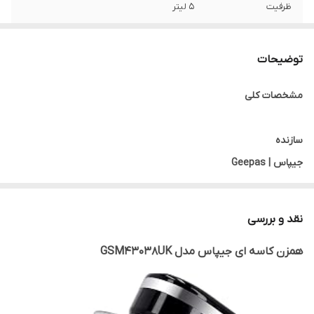
ظرفیت
5 لیتر
رنگ
مشکی
توضیحات
خاموش شدن
ندارد
خودکار
مشخصات کلی
ویژگی های خاص
6 سرعت با پالس، همزن بالون، همزن مسطح و
قلاب خمیر، موتور قدرتمند 1000 وات، ظرفیت
سازنده
کاسه همزن 5 لیتری
جیپاس | Geepas
کشور تولید کننده
چین
نقد و بررسی
نوع محصول
همزن کاسه ای جیپاس مدل GSM43038UK
همزن برقی
جنس بدنه
استیل