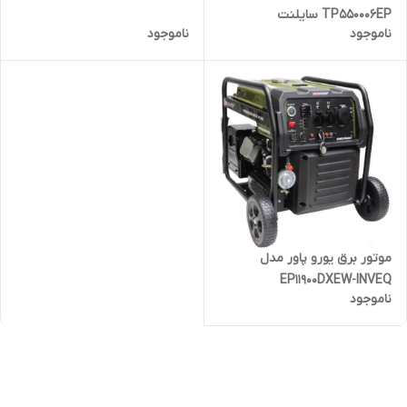
LPG/NG
TP550006EP سایلنت
ناموجود
ناموجود
موتور برق یورو پاور مدل
EP11900DXEW-INVEQ
ناموجود