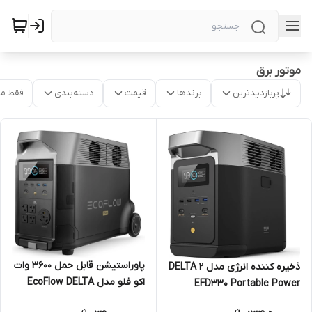
موتور برق
پربازدیدترین
برندها
قیمت
دسته‌بندی
فقط م
پاوراستیشن قابل حمل 3600 وات
ذخیره کننده انرژی مدل DELTA 2
اکو فلو مدل EcoFlow DELTA
EFD330 Portable Power
Pro
Station