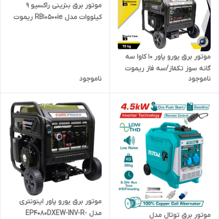
موتور برق بنزینی راکسیو 9
کیلووات مدل RB10500ie ریموت
استارت
موتور برق یورو پاور 10 کاوا سه‌
گانه‌ سوز تکفاز/سه‌ فاز ریموت‌
ناموجود
ناموجود
دار مدل EP11900DXEW-INV-R-
LPG-NG
موتور برق یورو پاور اینونتری
مدل EP4080DXEW-INV-R-
موتور برق توتال مدل